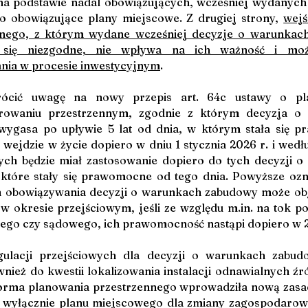
na podstawie nadal obowiązujących, wcześniej wydanych d
o obowiązujące plany miejscowe. Z drugiej strony, 
wejś
lnego, z którym wydane wcześniej decyzje o warunkach
 się niezgodne, nie wpływa na ich ważność i możl
nia w procesie inwestycyjnym
.
ócić uwagę na nowy przepis art. 64c ustawy o pla
rowaniu przestrzennym, zgodnie z którym decyzja o 
ygasa po upływie 5 lat od dnia, w którym stała się p
 wejdzie w życie dopiero w dniu 1 stycznia 2026 r. i wedłu
ych będzie miał zastosowanie dopiero do tych decyzji o
które stały się prawomocne od tego dnia. Powyższe ozn
in obowiązywania decyzji o warunkach zabudowy może obj
 okresie przejściowym, jeśli ze względu 
m.in
. na tok p
go czy sądowego, ich prawomocność nastąpi dopiero w 2
egulacji przejściowych dla decyzji o warunkach zabud
nież do kwestii lokalizowania instalacji odnawialnych źró
orma planowania przestrzennego wprowadziła nową zas
 wyłącznie planu miejscowego dla zmiany zagospodarowa