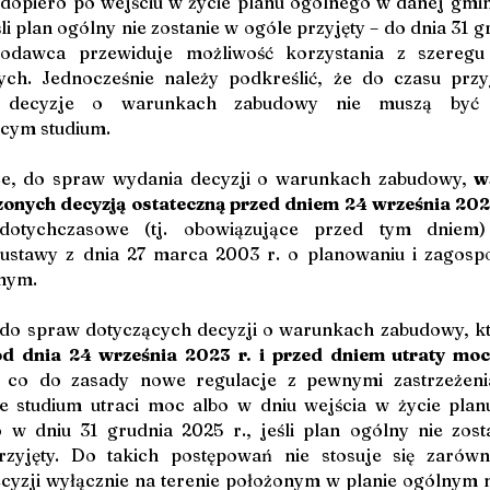
dopiero po wejściu w życie planu ogólnego w danej gmini
śli plan ogólny nie zostanie w ogóle przyjęty – do dnia 31 g
wodawca przewiduje możliwość korzystania z szeregu 
ych. Jednocześnie należy podkreślić, że do czasu przyj
, decyzje o warunkach zabudowy nie muszą być 
cym studium.
e, do spraw wydania decyzji o warunkach zabudowy, 
w
onych decyzją ostateczną przed dniem 24 września 202
dotychczasowe (tj. obowiązujące przed tym dniem) 
ustawy z dnia 27 marca 2003 r. o planowaniu i zagosp
nym.
od dnia 24 września 2023 r. i przed dniem utraty mo
ę co do zasady nowe regulacje z pewnymi zastrzeżeni
e studium utraci moc albo w dniu wejścia w życie plan
 w dniu 31 grudnia 2025 r., jeśli plan ogólny nie zost
przyjęty. Do takich postępowań nie stosuje się zarów
cyzji wyłącznie na terenie położonym w planie ogólnym n