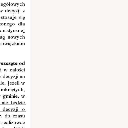
egółowych 
 decyzji z 
osuje się 
onego dla 
istycznej 
ług nowych 
bowiązkiem 
szczęte od 
 w całości 
decyzji na 
, jeżeli w 
mkniętych, 
 gminie, w 
ie będzie 
decyzji o 
. do czasu 
ealizować 