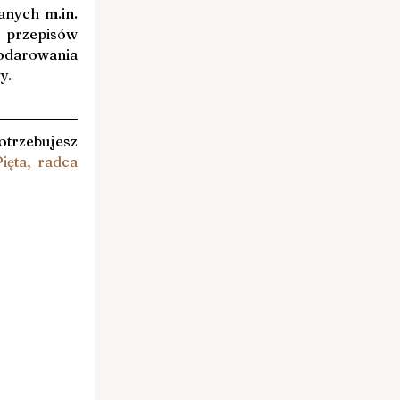
anych 
m.in
. 
przepisów 
odarowania 
y.
otrzebujesz 
ięta, radca 