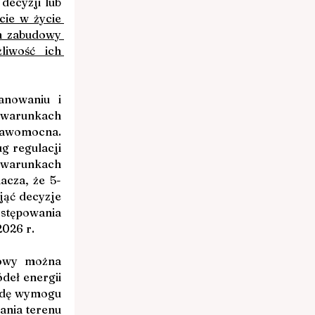
ecyzji lub 
cie w życie 
 zabudowy 
iwość ich 
nowaniu i 
warunkach 
rawomocna. 
g regulacji 
 warunkach 
acza, że 5-
ąć decyzje 
ostępowania 
026 r.
owy można 
deł energii 
adę wymogu 
nia terenu 