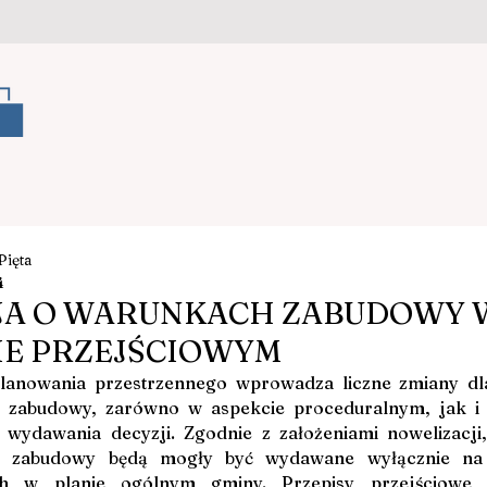
Artykuły
Planowanie przestrzenne
Legislacja
O Nas
Portal prawa samorządowe
Pięta
4
JA O WARUNKACH ZABUDOWY 
IE PRZEJŚCIOWYM
anowania przestrzennego wprowadza liczne zmiany dla
 zabudowy, zarówno w aspekcie proceduralnym, jak i w
 wydawania decyzji. Zgodnie z założeniami nowelizacji,
 zabudowy będą mogły być wydawane wyłącznie na 
h w planie ogólnym gminy. Przepisy przejściowe no