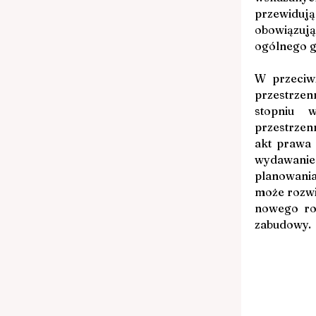
przewiduj
obowiązują
ogólnego gm
W przeciw
przestrze
stopniu 
przestrzen
akt prawa 
wydawani
planowania
może rozwi
nowego roz
zabudowy.