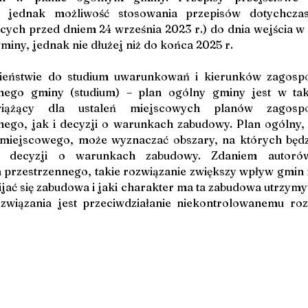
ą jednak możliwość stosowania przepisów dotychczaso
cych przed dniem 24 września 2023 r.) do dnia wejścia w ż
iny, jednak nie dłużej niż do końca 2025 r.
ieństwie do studium uwarunkowań i kierunków zagospo
nnego gminy (studium) – plan ogólny gminy jest w ta
wiążący dla ustaleń miejscowych planów zagospod
nego, jak i decyzji o warunkach zabudowy. Plan ogólny, 
miejscowego, może wyznaczać obszary, na których będz
e decyzji o warunkach zabudowy. Zdaniem autorów
 przestrzennego, takie rozwiązanie zwiększy wpływ gmin na
jać się zabudowa i jaki charakter ma ta zabudowa utrzymy
wiązania jest przeciwdziałanie niekontrolowanemu rozl