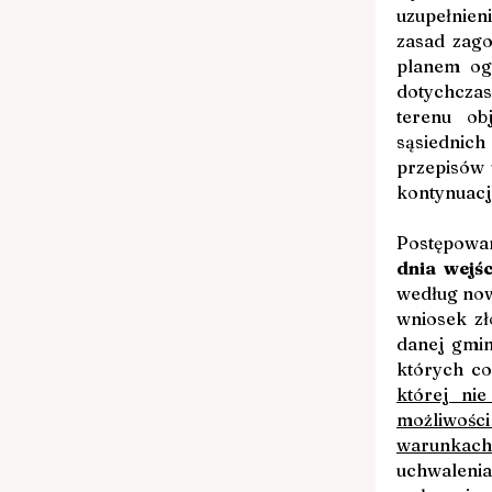
uzupełnie
zasad zago
planem og
dotychcza
terenu ob
sąsiednich
przepisów 
kontynuacji
Postępowan
dnia wejś
według now
wniosek zł
danej gmin
których co
której ni
możliwośc
warunkach
uchwaleni