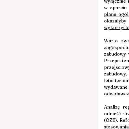
wyłącznie 
w oparciu 
planu ogó
okazałyby
wykorzysta
Warto zwr
zagospoda
zabudowy w
Przepis ten
przejściow
zabudowy, 
letni term
wydawane w
odwoławcze
Analizę r
odnieść rów
(OZE). Ref
stosowania