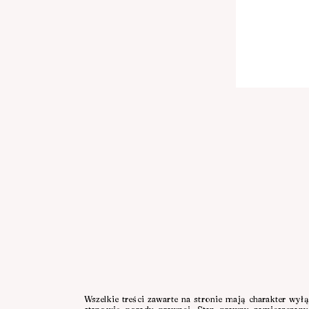
Zawsze bądź na bieżąco
Zapisz się, aby otrzy
DECYZJ
ZABUDO
nasz newsletter.
NOWYCH
Wszelkie treści zawarte na stronie mają charakter wył