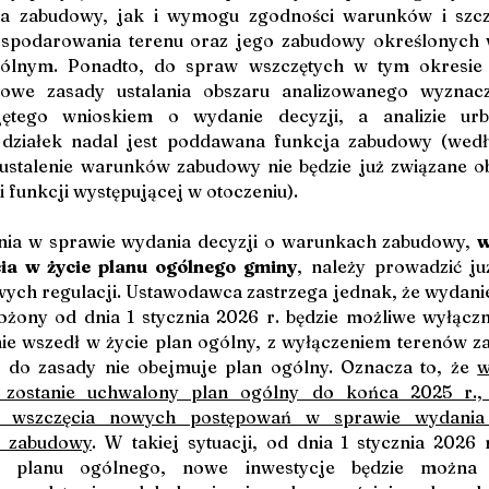
nia zabudowy, jak i wymogu zgodności warunków i szcz
spodarowania terenu oraz jego zabudowy określonych w
ólnym. Ponadto, do spraw wszczętych w tym okresie st
sowe zasady ustalania obszaru analizowanego wyznacz
jętego wnioskiem o wydanie decyzji, a analizie urban
 działek nadal jest poddawana funkcja zabudowy (wed
ustalenie warunków zabudowy nie będzie już związane o
 funkcji występującej w otoczeniu).
ia w sprawie wydania decyzji o warunkach zabudowy, 
w
cia w życie planu ogólnego gminy
, należy prowadzić już
ych regulacji. Ustawodawca zastrzega jednak, że wydanie 
ożony od dnia 1 stycznia 2026 r. będzie możliwe wyłącznie
ie wszedł w życie plan ogólny, z wyłączeniem terenów za
 do zasady nie obejmuje plan ogólny. Oznacza to, że 
w
e zostanie uchwalony plan ogólny do końca 2025 r., n
i wszczęcia nowych postępowań w sprawie wydania 
 zabudowy
. W takiej sytuacji, od dnia 1 stycznia 2026 r
a planu ogólnego, nowe inwestycje będzie można r