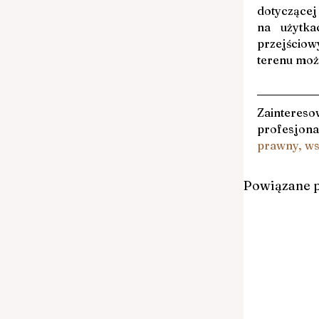
dotyczącej
na użytka
przejściow
terenu moż
Zainteresow
profesjona
prawny, ws
Powiązane 