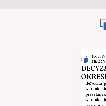
Orzecznictwo
Drozd & 
7 lis 202
DECYZ
OKRES
Reforma pl
warunkach
przesłanek
warunkach
wskazanyc