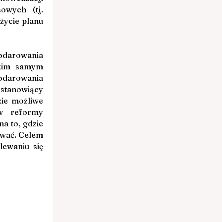
wych (tj. 
ycie planu 
darowania 
kim samym 
arowania 
stanowiący 
ie możliwe 
 reformy 
 to, gdzie 
wać. Celem 
ewaniu się 