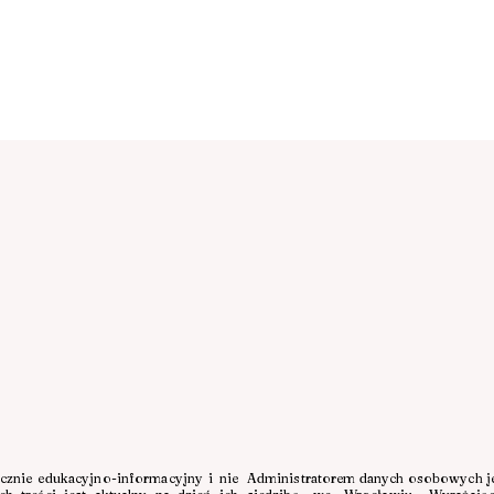
Email
...
mywać
A O WARUNKACH
WY WEDŁUG
Chcę subskrybować newsletter
 ZASAD
ącznie edukacyjno-informacyjny i nie
Administratorem danych osobowych jes