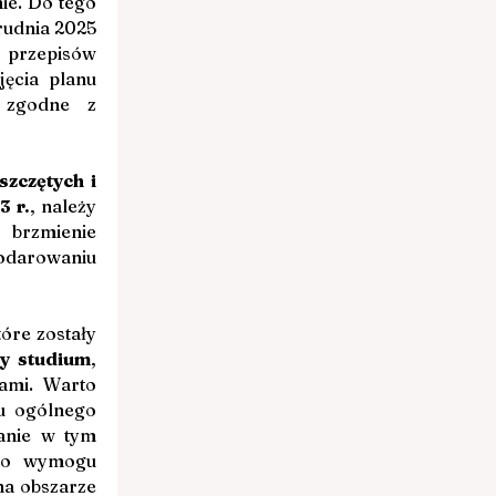
e. Do tego 
rudnia 2025 
przepisów 
ęcia planu 
zgodne z 
szczętych i 
3 r.
, należy 
brzmienie 
odarowaniu 
Po drugie, do spraw dotyczących decyzji o warunkach zabudowy, które zostały 
cy studium
, 
ami. Warto 
u ogólnego 
anie w tym 
no wymogu 
a obszarze 