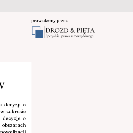
Wszystkie posty
prowadzony przez
go
W
 decyzji o 
 zakresie 
 decyzje o 
obszarach 
welizacji 