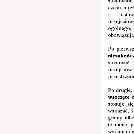
stosowane 
czasu, a je
r. – usta
przejściow
ogólnego
obowiązują
Po pierwsz
niezakończ
stosować 
przepisów 
przestrzen
wszczęte 
stosuje si
wskazać, ż
gminy albo
terminie 
wydania de