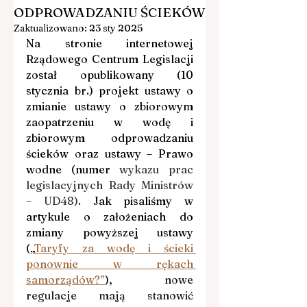
ODPROWADZANIU ŚCIEKÓW
Zaktualizowano:
23 sty 2025
Na stronie internetowej 
Rządowego Centrum Legislacji 
został opublikowany (10 
stycznia br.) projekt ustawy 
o 
zmianie ustawy o zbiorowym 
zaopatrzeniu w wodę i 
zbiorowym odprowadzaniu 
ścieków oraz ustawy – Prawo 
wodne (numer 
wykazu prac 
legislacyjnych Rady Ministrów 
– UD48)
. Jak pisaliśmy w 
artykule o założeniach do 
zmiany powyższej ustawy 
(
„
Taryfy za wodę i ścieki 
ponownie w rękach 
samorządów?”
), 
nowe 
regulacje mają stanowić 