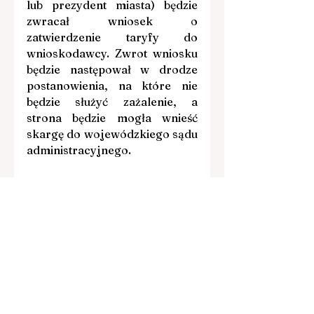
lub prezydent miasta) będzie 
zwracał wniosek o 
zatwierdzenie taryfy do 
wnioskodawcy. Zwrot wniosku 
będzie następował w drodze 
postanowienia, na które nie 
będzie służyć zażalenie, a 
strona będzie mogła wnieść 
skargę do wojewódzkiego sądu 
administracyjnego.
W przypadku, gdy projekt 
taryfy nie będzie wymagał 
uzgodnienia, wójt (burmistrz 
lub prezydent miasta) będzie 
mógł w terminie 7 dni od dnia 
otrzymania kompletnego 
wniosku o zatwierdzenie taryfy 
wystąpić do organu 
regulacyjnego o opinię 