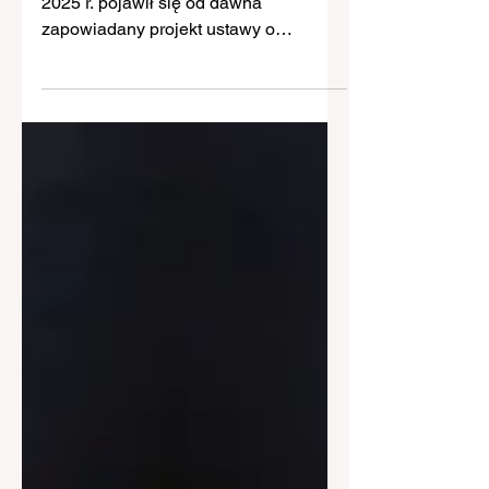
Na stronie RCL w dniu 31 grudnia
2025 r. pojawił się od dawna
zapowiadany projekt ustawy o
dzierżawie rolniczej, przygotowany
przez Ministerstwo Rolnictwa i
Rozwoju Wsi (druk nr UD 279).
Pomimo dużej popularności wśród
rolników dzierżawy jako formy
gospodarowania ziemią oraz jej coraz
większym ekonomicznym i społecznym
znaczeniu – dzierżawa rolnicza nie ma
własnej regulacji uwzględniającej jej
specyfikę. Autorzy projektu ustawy
postanowili zapełnić tę lukę w polskim
ustawod