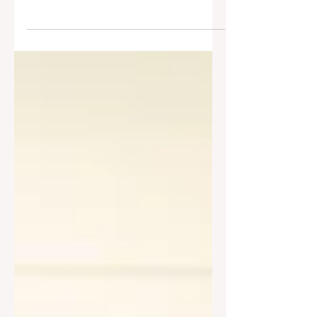
Na stronie Rządowego Centrum
Legislacji opublikowano w dniu 27
listopada 2025 r. przygotowany przez
Ministerstwo Spraw Wewnętrznych i
Administracji projekt ustawy o
likwidacji barier utrudniających
funkcjonowanie jednostek samorządu
terytorialnego (numer z wykazu
UD309). Projekt ustawy jest realizacją
wcześniej zapowiadanej zmiany
przepisów wskazanej w wykazie prac
legislacyjnych Rady Ministrów, przy
współpracy z stroną samorządową.
Jedna z głównych zmian w przepisach
samor