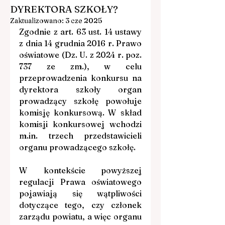
DYREKTORA SZKOŁY?
Zaktualizowano:
3 cze 2025
Zgodnie z art. 63 ust. 14 ustawy 
z dnia 14 grudnia 2016 r. Prawo 
oświatowe (Dz. U. z 2024 r. poz. 
737 ze zm.), 
w celu 
przeprowadzenia konkursu na 
dyrektora szkoły organ 
prowadzący szkołę powołuje 
komisję konkursową. W skład 
komisji konkursowej wchodzi 
m.in
. trzech przedstawicieli 
organu prowadzącego szkołę.
W kontekście powyższej 
regulacji Prawa oświatowego 
pojawiają się wątpliwości 
dotyczące tego, czy członek 
zarządu powiatu, a więc organu 