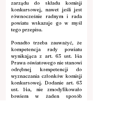
zarządu do składu komisji 
konkursowej, nawet jeśli jest 
równocześnie radnym i rada 
powiatu wskazuje go w myśl 
tego przepisu.
Ponadto trzeba zauważyć, że 
kompetencja rady powiatu 
wynikająca z art. 63 ust. 14a 
Prawa oświatowego nie stanowi 
odrębnej kompetencji do 
wyznaczania członków komisji 
konkursowej. Dodanie art. 63 
ust. 14a, nie zmodyfikowało 
bowiem w żaden sposób 
podstawowej zasady, a więc że 
to organ wykonawczy – zarząd 
powiatu,  powołuje komisję 
konkursową i wskazuje swoich 
przedstawicieli do tej komisji.