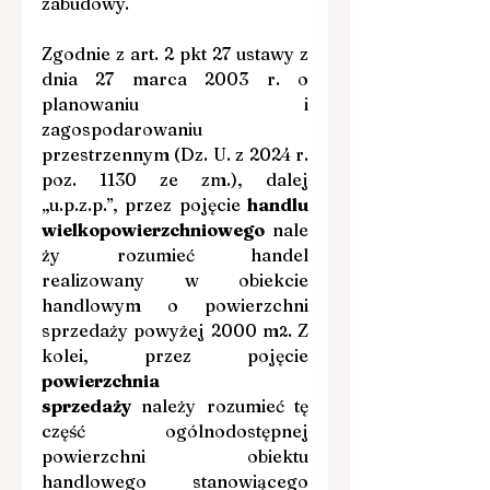
zabudowy.  
Zgodnie z art. 2 pkt 27 ustawy z 
dnia 27 marca 2003 r. o 
planowaniu i 
zagospodarowaniu 
przestrzennym (Dz. U. z 2024 r. 
poz. 1130 ze zm.), dalej 
„u.p.z.p.”, przez pojęcie 
handlu 
wielkopowierzchniowego
 nale
ży rozumieć handel 
realizowany w obiekcie 
handlowym o powierzchni 
sprzedaży powyżej 2000 m
. Z 
2
kolei, przez pojęcie 
powierzchnia 
sprzedaży
 należy rozumieć tę 
część ogólnodostępnej 
powierzchni obiektu 
handlowego stanowiącego 