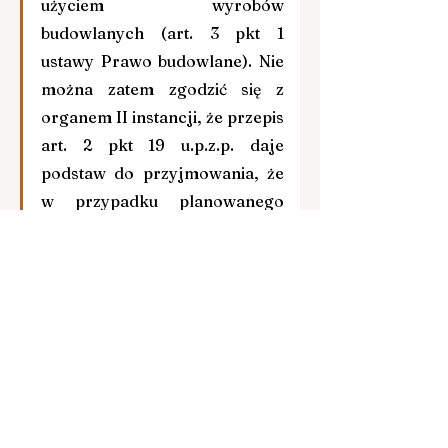
użyciem wyrobów 
budowlanych (art. 3 pkt 1 
ustawy Prawo budowlane). Nie 
można zatem zgodzić się z 
organem II instancji, że przepis 
art. 2 pkt 19 u.p.z.p. daje 
podstaw do przyjmowania, że 
w przypadku planowanego 
budynku powierzchnia 
sprzedaży ma być odnoszona 
odrębnie do powierzchni 
poszczególnych lokali 
handlowych, a nie do ich sumy, 
z tego tylko powodu, że 
posiadają one odrębne wejścia 
i zaplecza. Stanowią one 