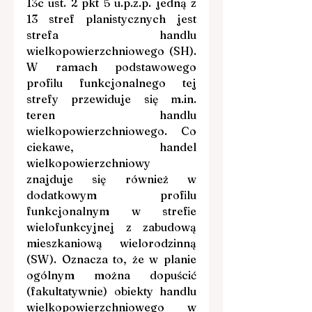
13c ust. 2 pkt 5 u.p.z.p. jedną z 
13 stref planistycznych jest 
strefa handlu 
wielkopowierzchniowego (SH). 
W ramach podstawowego 
profilu funkcjonalnego tej 
strefy przewiduje się 
m.in
. 
teren handlu 
wielkopowierzchniowego. Co 
ciekawe, handel 
wielkopowierzchniowy 
znajduje się również w 
dodatkowym profilu 
funkcjonalnym w strefie 
wielofunkcyjnej z zabudową 
mieszkaniową wielorodzinną 
(SW). Oznacza to, że w planie 
ogólnym można dopuścić 
(fakultatywnie) obiekty handlu 
wielkopowierzchniowego w 