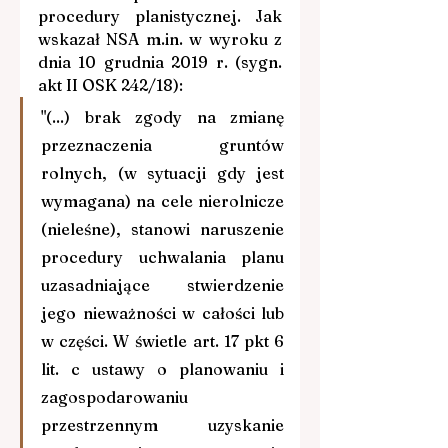
procedury planistycznej. Jak 
wskazał NSA 
m.in
. w wyroku z 
dnia 10 grudnia 2019 r. (sygn. 
akt II OSK 242/18): 
"(...) brak zgody na zmianę 
przeznaczenia gruntów 
rolnych, (w sytuacji gdy jest 
wymagana) na cele nierolnicze 
(nieleśne), stanowi naruszenie 
procedury uchwalania planu 
uzasadniające stwierdzenie 
jego nieważności w całości lub 
w części. W świetle art. 17 pkt 6 
lit. c ustawy o planowaniu i 
zagospodarowaniu 
przestrzennym uzyskanie 