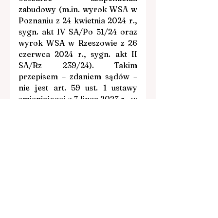
zabudowy (
m.in
. wyrok WSA w 
Poznaniu z 24 kwietnia 2024 r., 
sygn. akt IV SA/Po 51/24 oraz 
wyrok WSA w Rzeszowie z 26 
czerwca 2024 r., sygn. akt II 
SA/Rz 239/24). Takim 
przepisem – zdaniem sądów – 
nie jest art. 59 ust. 1 ustawy 
zmieniającej z 7 lipca 2023 r., w 
myśl którego do spraw 
dotyczących ustalenia 
lokalizacji inwestycji celu 
publicznego lub wydania 
decyzji o warunkach 
zabudowy, wszczętych i 
niezakończonych decyzją 
ostateczną przed dniem jej 
wejścia w życie, stosuje się 
przepisy ustawy zmienianej w 